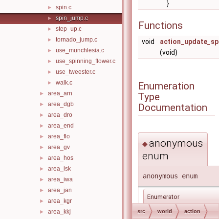
}
spin.c
►
spin_jump.c
►
Functions
step_up.c
►
tornado_jump.c
►
void
action_update_sp
use_munchlesia.c
►
(void)
use_spinning_flower.c
►
use_tweester.c
►
walk.c
►
Enumeration
area_arn
►
Type
area_dgb
►
Documentation
area_dro
►
area_end
►
area_flo
►
anonymous
◆
area_gv
►
enum
area_hos
►
area_isk
►
anonymous enum
area_iwa
►
area_jan
►
Enumerator
area_kgr
►
SUBSTATE_SPIN
area_kkj
src
world
action
►