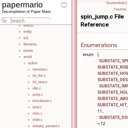
battle
►
papermario
Enumerations
|
bss
►
Functions
Decompilation of Paper Mario
charset
►
spin_jump.c File
common
►
Reference
effects
►
entity
►
evt
►
Enumerations
filemenu
►
pause
►
enum
{
world
▼
SUBSTATE_SP
action
▼
SUBSTATE_RIS
hammer.c
►
SUBSTATE_HO
hit_fire.c
►
SUBSTATE_DE
hit_lava.c
►
SUBSTATE_IM
idle.c
►
SUBSTATE_HO
jump.c
►
SUBSTATE_AB
knockback.c
►
SUBSTATE_HIT
land.c
►
11 ,
misc.c
►
SUBSTATE_DO
slide.c
►
= 12
sneaky_parasol.c
►