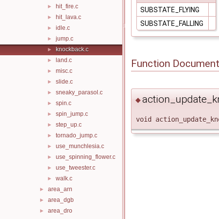
hit_fire.c
►
SUBSTATE_FLYING
hit_lava.c
►
SUBSTATE_FALLING
idle.c
►
jump.c
►
knockback.c
►
land.c
►
Function Document
misc.c
►
slide.c
►
sneaky_parasol.c
►
action_update_k
◆
spin.c
►
spin_jump.c
►
void action_update_kn
step_up.c
►
tornado_jump.c
►
use_munchlesia.c
►
use_spinning_flower.c
►
use_tweester.c
►
walk.c
►
area_arn
►
area_dgb
►
area_dro
►