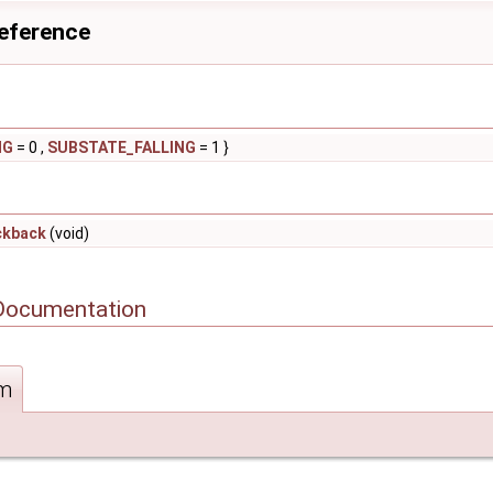
Reference
NG
= 0 ,
SUBSTATE_FALLING
= 1 }
ckback
(void)
Documentation
m