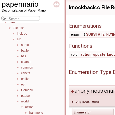
papermario
Deprecated List
knockback.c File 
Decompilation of Paper Mario
Bug List
Data Structures
►
Files
▼
Enumerations
File List
▼
include
►
enum
{
SUBSTATE_FLYI
src
▼
Functions
audio
►
battle
►
void
action_update_kno
bss
►
charset
►
common
►
Enumeration Type 
effects
►
entity
►
evt
►
anonymous enu
filemenu
►
◆
pause
►
anonymous enum
world
▼
action
▼
Enumerator
hammer.c
►