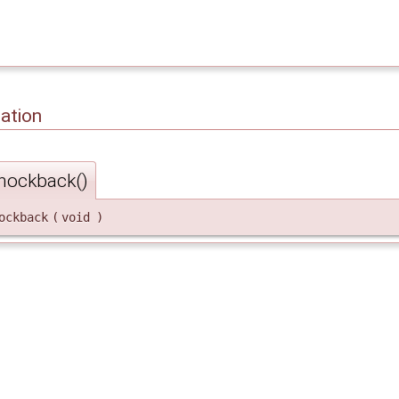
ation
nockback()
ockback
(
void
)