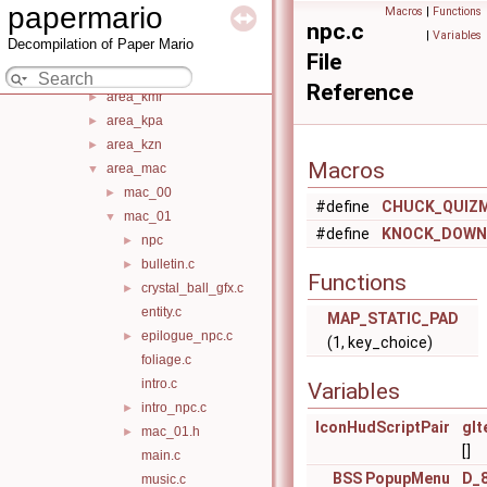
area_iwa
►
papermario
Macros
|
Functions
area_jan
►
npc.c
|
Variables
Decompilation of Paper Mario
area_kgr
►
File
area_kkj
►
Reference
area_kmr
►
area_kpa
►
area_kzn
►
Macros
area_mac
▼
mac_00
►
#define
CHUCK_QUIZ
mac_01
▼
#define
KNOCK_DOWN
npc
►
bulletin.c
►
Functions
crystal_ball_gfx.c
►
entity.c
MAP_STATIC_PAD
epilogue_npc.c
►
(1, key_choice)
foliage.c
intro.c
Variables
intro_npc.c
►
IconHudScriptPair
gIt
mac_01.h
►
[]
main.c
BSS
PopupMenu
D_
music.c