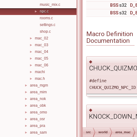
music_mix.c
BSS
s32
D_
npc.c
►
BSS
s32
D_
rooms.c
settings.c
shop.c
Macro Definition
mac_02
►
Documentation
mac_03
►
mac_04
►
mac_05
►
◆
mac_06
►
CHUCK_QUIZMO
machi
►
mac.h
►
#define
area_mgm
►
CHUCK_QUIZMO_NPC
area_mim
►
area_nok
►
area_obk
►
◆
area_omo
►
KNOCK_DOWN_
area_osr
►
area_pra
►
#define
area_sam
src
world
area_mac
►
KNOCK_DOWN_MAP_V