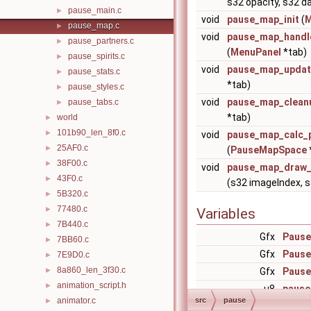
s32 opacity, s32 d
pause_main.c
►
void
pause_map_init
(
M
pause_map.c
►
void
pause_map_handl
pause_partners.c
►
(
MenuPanel
*tab)
pause_spirits.c
►
void
pause_map_updat
pause_stats.c
►
*tab)
pause_styles.c
►
void
pause_map_clean
pause_tabs.c
►
*tab)
world
►
101b90_len_8f0.c
►
void
pause_map_calc_
25AF0.c
►
(
PauseMapSpace
38F00.c
►
void
pause_map_draw_
43F0.c
►
(s32 imageIndex, s3
5B320.c
►
77480.c
►
Variables
7B440.c
►
Gfx
Paus
7BB60.c
►
Gfx
Pause
7E9D0.c
►
8a860_len_3f30.c
►
Gfx
Pause
animation_script.h
►
u8
pause
animator.c
src
pause
►
[]