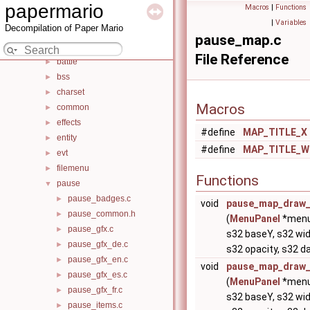
File List
▼
papermario
Macros
|
Functions
include
►
|
Variables
Decompilation of Paper Mario
src
▼
pause_map.c
audio
►
File Reference
battle
►
bss
►
charset
►
Macros
common
►
effects
►
#define
MAP_TITLE_X
entity
►
#define
MAP_TITLE_W
evt
►
filemenu
►
Functions
pause
▼
pause_badges.c
►
void
pause_map_draw_
pause_common.h
►
(
MenuPanel
*menu
pause_gfx.c
►
s32 baseY, s32 wid
pause_gfx_de.c
►
s32 opacity, s32 d
pause_gfx_en.c
►
void
pause_map_draw_t
pause_gfx_es.c
►
(
MenuPanel
*menu
pause_gfx_fr.c
►
s32 baseY, s32 wid
pause_items.c
►