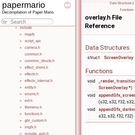
Bug List
papermario
Data Structures
|
Data Structures
►
Functions
Decompilation of Paper Mario
Files
▼
overlay.h File
File List
▼
Reference
include
▼
mapfs
►
script_api
►
Data Structures
camera.h
►
common.h
struct
ScreenOverlay
common_structs.h
►
effect_shims.h
►
Functions
effects.h
►
effects_internal.h
void
_render_transitio
►
entity.h
ScreenOverlay
*)
►
enums.h
►
void
appendGfx_screen
evt.h
►
(s32, s32, f32, s32,
filemenu.h
►
void
appendGfx_darkne
functions.h
►
s32, s32, f32, f32)
gbi_custom.h
►
imgfx.h
►
include_asm.h
►