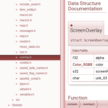
Data Structure
include_asset.h
►
Documentation
item_entity.h
►
macro.inc
macros.h
►
◆
map.h
►
ScreenOverlay
messages.h
►
mips.h
►
struct ScreenOverla
model.h
►
move_addu.inc
Data Fields
npc.h
►
overlay.h
f32
alpha
►
rumble.h
►
Color_RGB8
color
saved_byte_names.h
►
s32
screenP
saved_flag_names.h
►
char
unk_03
sparkle_script.h
►
types.h
►
ultra64.h
variables.h
►
Function
src
►
Documentation
include
overlay.h
Globals
►