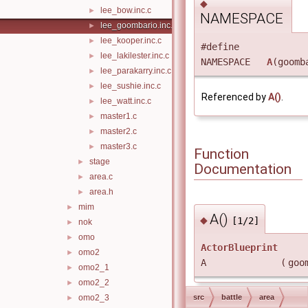
◆
lee_bow.inc.c
►
NAMESPACE
lee_goombario.inc.c
►
lee_kooper.inc.c
►
#define
lee_lakilester.inc.c
►
NAMESPACE
A
(goomb
lee_parakarry.inc.c
►
lee_sushie.inc.c
►
Referenced by
A()
.
lee_watt.inc.c
►
master1.c
►
master2.c
►
master3.c
►
Function
stage
►
Documentation
area.c
►
area.h
►
mim
►
A()
◆
[1/2]
nok
►
omo
►
ActorBlueprint
omo2
►
A
(
goo
omo2_1
►
omo2_2
►
omo2_3
src
battle
area
►