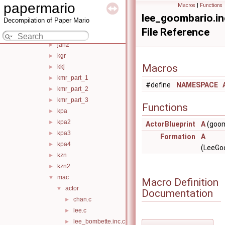
isk_part_1
►
papermario
Macros
|
Functions
isk_part_2
►
lee_goombario.in
Decompilation of Paper Mario
iwa
►
File Reference
jan
►
jan2
►
kgr
►
Macros
kkj
►
kmr_part_1
►
#define
NAMESPACE
kmr_part_2
►
kmr_part_3
►
Functions
kpa
►
kpa2
►
ActorBlueprint
A
(goom
kpa3
►
Formation
A
kpa4
►
(LeeGo
kzn
►
kzn2
►
mac
▼
Macro Definition
actor
▼
Documentation
chan.c
►
lee.c
►
lee_bombette.inc.c
►