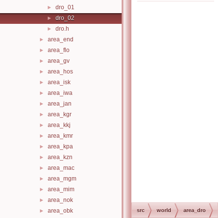
dro_01
►
dro_02
►
dro.h
►
area_end
►
area_flo
►
area_gv
►
area_hos
►
area_isk
►
area_iwa
►
area_jan
►
area_kgr
►
area_kkj
►
area_kmr
►
area_kpa
►
area_kzn
►
area_mac
►
area_mgm
►
area_mim
►
area_nok
►
area_obk
src
world
area_dro
►