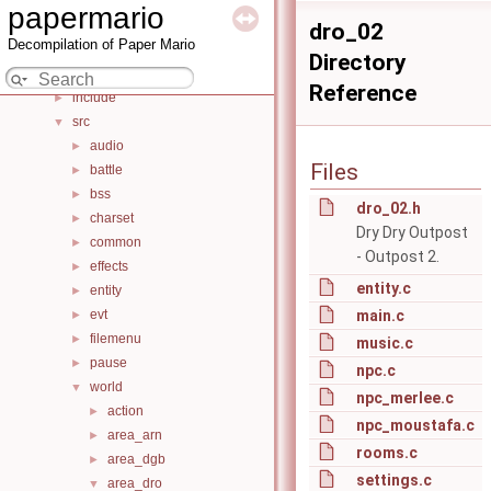
Bug List
papermario
Data Structures
►
dro_02
Decompilation of Paper Mario
Files
▼
Directory
File List
▼
Reference
include
►
src
▼
audio
►
Files
battle
►
bss
►
dro_02.h
charset
►
Dry Dry Outpost
common
►
- Outpost 2.
effects
►
entity.c
entity
►
evt
main.c
►
filemenu
►
music.c
pause
►
npc.c
world
▼
npc_merlee.c
action
►
npc_moustafa.c
area_arn
►
rooms.c
area_dgb
►
settings.c
area_dro
▼