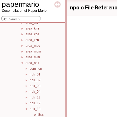
papermario
area_iwa
►
npc.c File Referen
Decompilation of Paper Mario
area_jan
►
area_kgr
►
area_kkj
►
area_kmr
►
area_kpa
►
area_kzn
►
area_mac
►
area_mgm
►
area_mim
►
area_nok
▼
common
►
nok_01
►
nok_02
►
nok_03
►
nok_04
►
nok_11
►
nok_12
►
nok_13
▼
entity.c