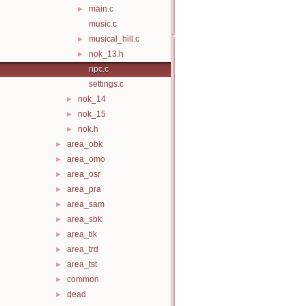
main.c
►
music.c
musical_hill.c
►
nok_13.h
►
npc.c
settings.c
nok_14
►
nok_15
►
nok.h
►
area_obk
►
area_omo
►
area_osr
►
area_pra
►
area_sam
►
area_sbk
►
area_tik
►
area_trd
►
area_tst
►
common
►
dead
►