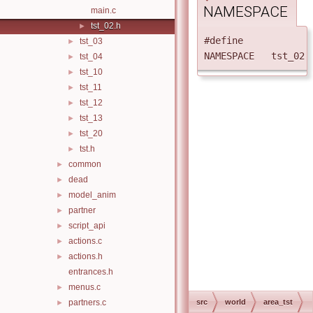
NAMESPACE
main.c
tst_02.h
►
#define
tst_03
►
NAMESPACE tst_02
tst_04
►
tst_10
►
tst_11
►
tst_12
►
tst_13
►
tst_20
►
tst.h
►
common
►
dead
►
model_anim
►
partner
►
script_api
►
actions.c
►
actions.h
►
entrances.h
menus.c
►
partners.c
src
world
area_tst
►