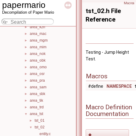
area_kgr
►
papermario
Macros
area_kkj
►
tst_02.h File
Decompilation of Paper Mario
area_kmr
►
Reference
area_kpa
►
area_kzn
►
area_mac
►
area_mgm
►
area_mim
►
Testing - Jump Height
area_nok
►
Test.
area_obk
►
area_omo
►
area_osr
►
Macros
area_pra
►
#define
NAMESPACE
t
area_sam
►
area_sbk
►
area_tik
►
Macro Definition
area_trd
►
Documentation
area_tst
▼
tst_01
►
tst_02
▼
entity.c
◆