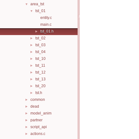
area_tst
▼
tst_01
▼
entity.c
main.c
tst_01.h
►
tst_02
►
tst_03
►
tst_04
►
tst_10
►
tst_11
►
tst_12
►
tst_13
►
tst_20
►
tst.h
►
common
►
dead
►
model_anim
►
partner
►
script_api
►
actions.c
►