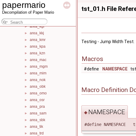
papermario
area_isk
►
tst_01.h File Refe
Decompilation of Paper Mario
area_iwa
►
area_jan
►
area_kgr
►
area_kkj
►
area_kmr
►
Testing - Jump Width Test.
area_kpa
►
area_kzn
►
Macros
area_mac
►
area_mgm
►
#define
NAMESPACE
tst
area_mim
►
area_nok
►
area_obk
►
Macro Definition D
area_omo
►
area_osr
►
area_pra
►
NAMESPACE
◆
area_sam
►
area_sbk
►
#define NAMESPACE t
area_tik
►
area_trd
►