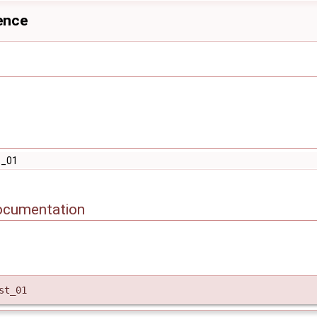
rence
_01
ocumentation
st_01