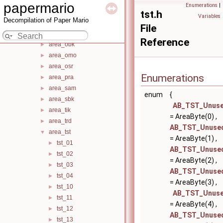
area_mac
►
papermario
Enumerations
|
area_mgm
►
tst.h
Variables
Decompilation of Paper Mario
area_mim
►
File
area_nok
►
Reference
area_obk
►
area_omo
►
area_osr
►
Enumerations
area_pra
►
area_sam
►
enum
{
area_sbk
►
AB_TST_Unus
area_tik
►
= AreaByte(0) ,
area_trd
►
AB_TST_Unuse
area_tst
▼
= AreaByte(1) ,
tst_01
►
AB_TST_Unuse
tst_02
►
= AreaByte(2) ,
tst_03
►
AB_TST_Unuse
tst_04
►
= AreaByte(3) ,
tst_10
►
AB_TST_Unus
tst_11
►
= AreaByte(4) ,
tst_12
►
AB_TST_Unuse
tst_13
►