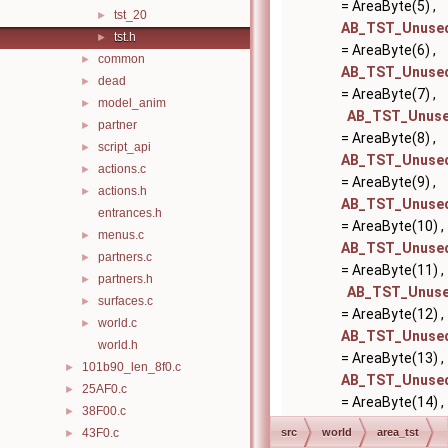
= AreaByte(5) ,
tst_20
►
AB_TST_Unuse
tst.h
►
= AreaByte(6) ,
common
►
AB_TST_Unuse
dead
►
= AreaByte(7) ,
model_anim
►
AB_TST_Unus
partner
►
= AreaByte(8) ,
script_api
►
AB_TST_Unuse
actions.c
►
= AreaByte(9) ,
actions.h
►
AB_TST_Unuse
entrances.h
= AreaByte(10) ,
menus.c
►
AB_TST_Unuse
partners.c
►
= AreaByte(11) ,
partners.h
►
AB_TST_Unus
surfaces.c
►
= AreaByte(12) ,
world.c
►
AB_TST_Unuse
world.h
= AreaByte(13) ,
101b90_len_8f0.c
►
AB_TST_Unuse
25AF0.c
►
= AreaByte(14) ,
38F00.c
►
AB_TST_Unuse
43F0.c
src
world
area_tst
►
= AreaByte(15)