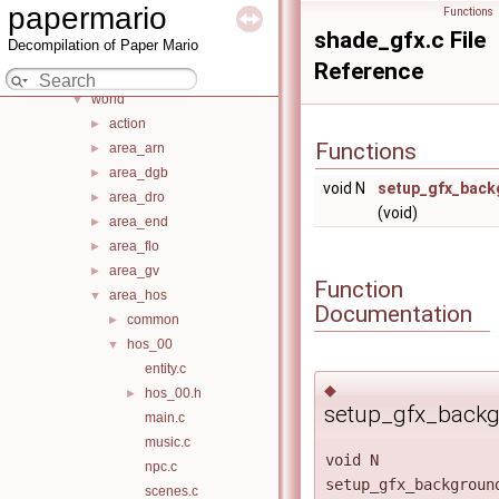
entity
►
papermario
Functions
evt
►
shade_gfx.c File
Decompilation of Paper Mario
filemenu
►
Reference
pause
►
world
▼
action
►
Functions
area_arn
►
area_dgb
►
void N
setup_gfx_bac
area_dro
►
(void)
area_end
►
area_flo
►
area_gv
►
Function
area_hos
▼
Documentation
common
►
hos_00
▼
entity.c
◆
hos_00.h
►
setup_gfx_back
main.c
music.c
void N
npc.c
setup_gfx_backgroun
scenes.c