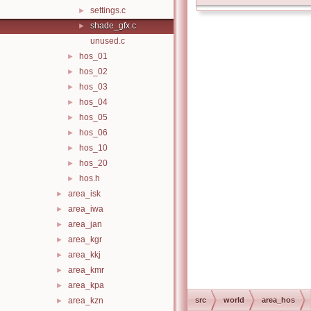
settings.c
►
shade_gfx.c
►
unused.c
hos_01
►
hos_02
►
hos_03
►
hos_04
►
hos_05
►
hos_06
►
hos_10
►
hos_20
►
hos.h
►
area_isk
►
area_iwa
►
area_jan
►
area_kgr
►
area_kkj
►
area_kmr
►
area_kpa
►
area_kzn
src
world
area_hos
►