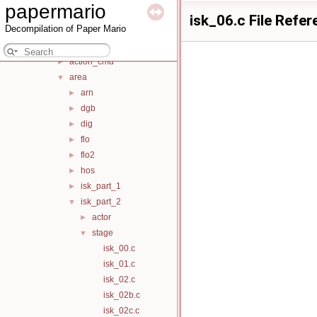
papermario
src
▼
isk_06.c File Refe
Decompilation of Paper Mario
audio
►
battle
▼
action_cmd
►
area
▼
arn
►
dgb
►
dig
►
flo
►
flo2
►
hos
►
isk_part_1
►
isk_part_2
▼
actor
►
stage
▼
isk_00.c
isk_01.c
isk_02.c
isk_02b.c
isk_02c.c