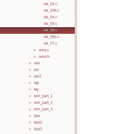
isk_03.c
isk_03b.c
isk_04.c
isk_05.c
isk_06.c
isk_06b.c
isk_07.c
area.c
►
area.h
►
iwa
►
jan
►
jan2
►
kgr
►
kkj
►
kmr_part_1
►
kmr_part_2
►
kmr_part_3
►
kpa
►
kpa2
►
kpa3
►