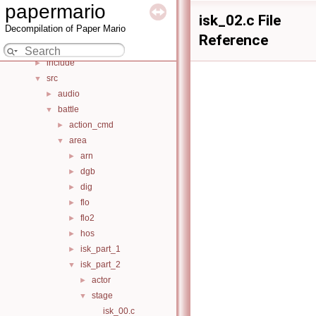
Bug List
papermario
Data Structures
►
isk_02.c File
Decompilation of Paper Mario
Files
▼
Reference
File List
▼
include
►
src
▼
audio
►
battle
▼
action_cmd
►
area
▼
arn
►
dgb
►
dig
►
flo
►
flo2
►
hos
►
isk_part_1
►
isk_part_2
▼
actor
►
stage
▼
isk_00.c