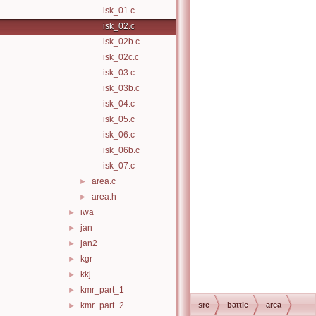
isk_01.c
isk_02.c
isk_02b.c
isk_02c.c
isk_03.c
isk_03b.c
isk_04.c
isk_05.c
isk_06.c
isk_06b.c
isk_07.c
area.c
►
area.h
►
iwa
►
jan
►
jan2
►
kgr
►
kkj
►
kmr_part_1
►
kmr_part_2
src
battle
area
►