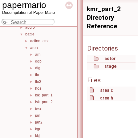
Files
▼
papermario
File List
▼
kmr_part_2
Decompilation of Paper Mario
include
►
Directory
src
▼
Reference
audio
►
battle
▼
action_cmd
►
Directories
area
▼
arn
►
actor
dgb
►
stage
dig
►
flo
►
Files
flo2
►
hos
►
area.c
isk_part_1
►
area.h
isk_part_2
►
iwa
►
jan
►
jan2
►
kgr
►
kkj
►