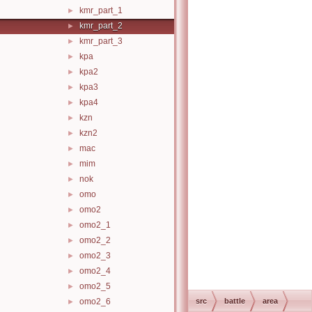
kmr_part_1
►
kmr_part_2
►
kmr_part_3
►
kpa
►
kpa2
►
kpa3
►
kpa4
►
kzn
►
kzn2
►
mac
►
mim
►
nok
►
omo
►
omo2
►
omo2_1
►
omo2_2
►
omo2_3
►
omo2_4
►
omo2_5
►
omo2_6
src
battle
area
►