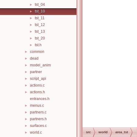
tst_04
►
tst_10
►
tst_11
►
tst_12
►
tst_13
►
tst_20
►
tst.h
►
common
►
dead
►
model_anim
►
partner
►
script_api
►
actions.c
►
actions.h
►
entrances.h
menus.c
►
partners.c
►
partners.h
►
surfaces.c
►
world.c
src
world
area_tst
►