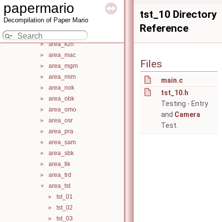
area_kgr
►
papermario
area_kkj
►
tst_10 Directory
Decompilation of Paper Mario
area_kmr
►
Reference
area_kpa
►
area_kzn
►
area_mac
►
Files
area_mgm
►
area_mim
►
main.c
area_nok
►
tst_10.h
area_obk
►
Testing - Entry
area_omo
►
and
Camera
area_osr
►
Test.
area_pra
►
area_sam
►
area_sbk
►
area_tik
►
area_trd
►
area_tst
▼
tst_01
►
tst_02
►
tst_03
►