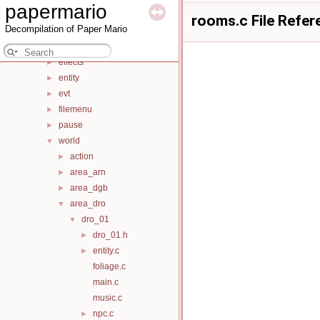
papermario
bss
►
rooms.c File Refer
Decompilation of Paper Mario
charset
►
common
►
effects
►
entity
►
evt
►
filemenu
►
pause
►
world
▼
action
►
area_arn
►
area_dgb
►
area_dro
▼
dro_01
▼
dro_01.h
►
entity.c
►
foliage.c
main.c
music.c
npc.c
►