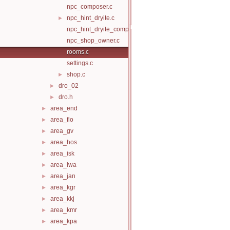
npc_composer.c
npc_hint_dryite.c
►
npc_hint_dryite_companion.c
npc_shop_owner.c
rooms.c
settings.c
shop.c
►
dro_02
►
dro.h
►
area_end
►
area_flo
►
area_gv
►
area_hos
►
area_isk
►
area_iwa
►
area_jan
►
area_kgr
►
area_kkj
►
area_kmr
►
area_kpa
►