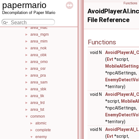
area_kkj
►
papermario
Functions
area_kmr
►
AvoidPlayerAI.inc
Decompilation of Paper Mario
area_kpa
►
File Reference
area_kzn
►
area_mac
►
area_mgm
►
Functions
area_mim
►
area_nok
►
void N
AvoidPlayerAI_C
area_obk
►
(
Evt
*script,
area_omo
►
MobileAISetting
area_osr
►
*npcAISettings,
area_pra
►
EnemyDetectVo
area_sam
►
*territory)
area_sbk
►
void N
AvoidPlayerAI_
area_tik
►
*script,
MobileAI
area_trd
►
*npcAISettings,
area_tst
►
EnemyDetectVo
common
▼
*territory)
atomic
►
void N
AvoidPlayerAI_
complete
►
(
Evt
*script,
enemy
▼