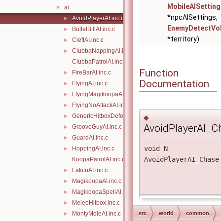
MobileAISetting
ai
▼
*npcAISettings,
AvoidPlayerAI.inc.c
►
EnemyDetectVo
BulletBillAI.inc.c
►
*territory)
CleftAI.inc.c
►
ClubbaNappingAI.inc.c
►
ClubbaPatrolAI.inc.c
Function
FireBarAI.inc.c
►
Documentation
FlyingAI.inc.c
►
FlyingMagikoopaAI.inc.c
►
FlyingNoAttackAI.inc.c
►
GenericHitboxDefeat.inc.c
►
◆
AvoidPlayerAI_C
GrooveGuyAI.inc.c
►
GuardAI.inc.c
►
void N
HoppingAI.inc.c
►
AvoidPlayerAI_Chase
KoopaPatrolAI.inc.c
LakituAI.inc.c
►
MagikoopaAI.inc.c
►
MagikoopaSpellAI.inc.c
►
MeleeHitbox.inc.c
►
MontyMoleAI.inc.c
src
world
common
►
◆